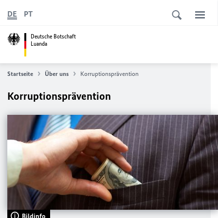
DE
PT
Deutsche Botschaft
Luanda
Startseite
Über uns
Korruptionsprävention
Korruptionsprävention
Bildinfo